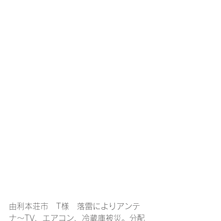
由利本荘市　T様　落雷によりアンテ
ナ〜TV、エアコン、冷蔵庫被災。分配