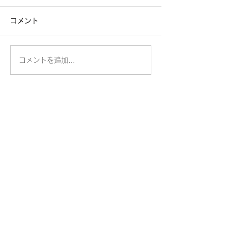
コメント
高所アンテナ工
コメントを追加…
【秋田県】2026年春 パ
ナソニック エアコンまと
め買いキャッシュバック
ACCESS
キャンペーン｜有限会社
むつ電器
​ー由利本荘市 街のでんきやさん
ー
有限会社 むつ電器
〒015-0862 秋田県由利本荘市小人町26-2